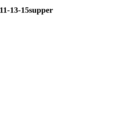
/11-13-15supper